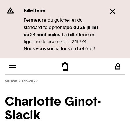
Panneau de gestion des cookies
Se rendre au
Billetterie
Contenu principal
Fermeture du guichet et du
du 26 juillet
standard téléphonique
Pied de page
au 24 août inclus
. La billetterie en
ligne reste accessible 24h/24.
Nous vous souhaitons un bel été !
Saison 2026-2027
Charlotte Ginot-
Slacik