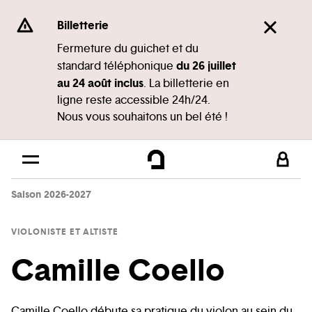
Panneau de gestion des cookies
Se rendre au
Billetterie
Contenu principal
Fermeture du guichet et du
du 26 juillet
standard téléphonique
Pied de page
au 24 août inclus
. La billetterie en
ligne reste accessible 24h/24.
Nous vous souhaitons un bel été !
Saison 2026-2027
VIOLONISTE ET ALTISTE
Camille Coello
Camille Coello débute sa pratique du violon au sein du