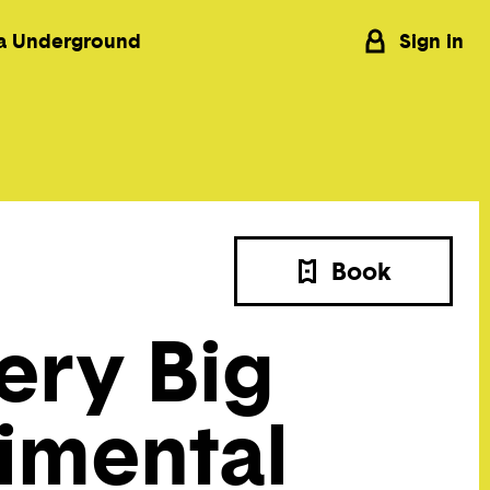
a Underground
Sign in
Book
ery Big
imental