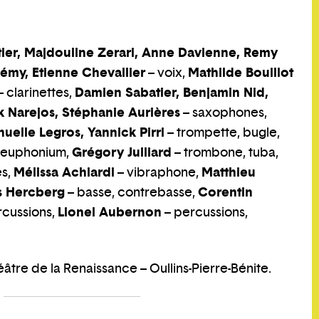
itier, Majdouline Zerari, Anne Davienne, Remy
Mémy, Etienne Chevallier
Mathilde Bouillot
– voix,
Damien Sabatier, Benjamin Nid,
– clarinettes,
k Narejos, Stéphanie Aurières
– saxophones,
uelle Legros, Yannick Pirri
– trompette, bugle,
Grégory Julliard
 euphonium,
– trombone, tuba,
Mélissa Achiardi
Matthieu
es,
– vibraphone,
s Hercberg
Corentin
– basse, contrebasse,
Lionel Aubernon
rcussions,
– percussions,
âtre de la Renaissance – Oullins-Pierre-Bénite.