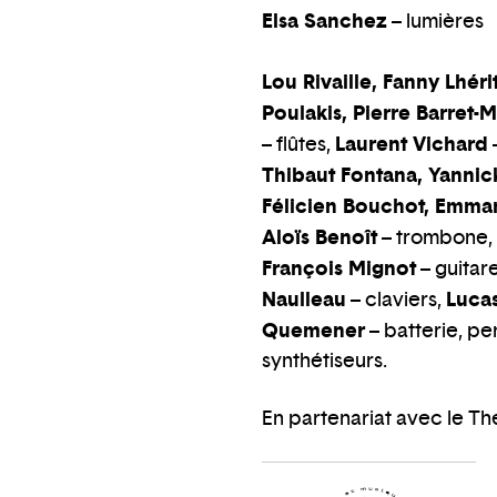
Elsa Sanchez
– lumières
Lou Rivaille, Fanny Lhér
Poulakis, Pierre Barret-
Laurent Vichard
– flûtes,
Thibaut Fontana, Yannic
Félicien Bouchot, Emman
Aloïs Benoît
– trombone,
François Mignot
– guitar
Naulleau
Luca
– claviers,
Quemener
– batterie, pe
synthétiseurs.
En partenariat avec le Thé