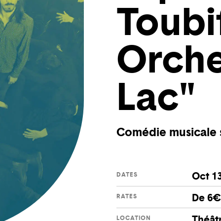
Toubif
Orche
Lac"
Comédie musicale 
Oct 13
DATES
De 6€ 
RATES
Théâtr
LOCATION