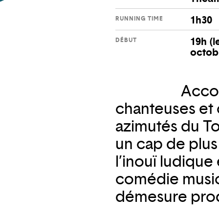
1h30
RUNNING TIME
19h (l
DÉBUT
octob
Acco
chanteuses et c
azimutés du To
un cap de plus
l’inouï ludique
comédie musica
démesure prod