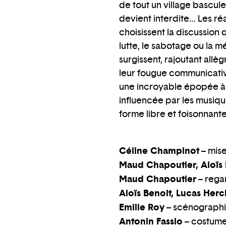
de tout un village bascule
devient interdite… Les ré
choisissent la discussion 
lutte, le sabotage ou la 
surgissent, rajoutant allè
leur fougue communicative
une incroyable épopée à l
influencée par les musiqu
forme libre et foisonnant
Céline Champinot
– mis
Maud Chapoutier, Aloïs 
Maud Chapoutier
– rega
Aloïs Benoit, Lucas Her
Emilie Roy
– scénograph
Antonin Fassio
– costum