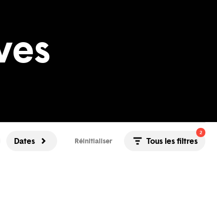
ves
2
Dates
Tous les filtres
Réinitialiser