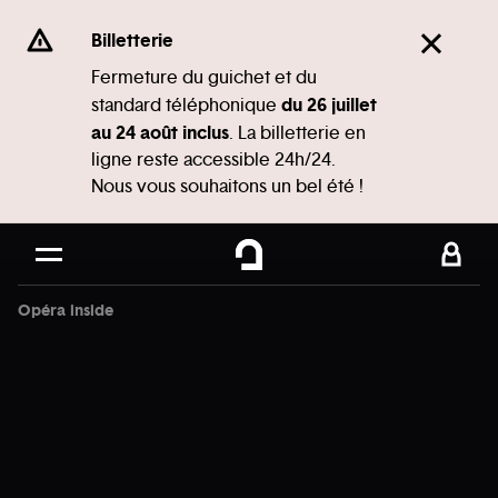
Panneau de gestion des cookies
Se rendre au
Billetterie
Contenu principal
Fermeture du guichet et du
du 26 juillet
standard téléphonique
Pied de page
au 24 août inclus
. La billetterie en
ligne reste accessible 24h/24.
Nous vous souhaitons un bel été !
Opéra inside