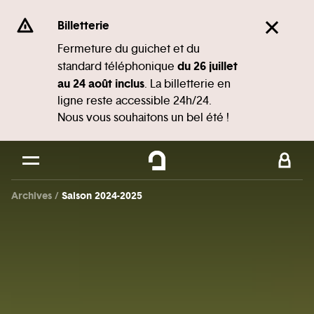
Panneau de gestion des cookies
Se rendre au
Billetterie
Contenu principal
Fermeture du guichet et du
du 26 juillet
standard téléphonique
Pied de page
au 24 août inclus
. La billetterie en
ligne reste accessible 24h/24.
Nous vous souhaitons un bel été !
Archives
Saison 2024-2025