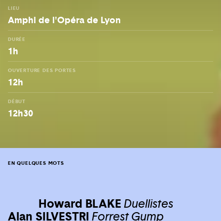
LIEU
Amphi de l'Opéra de Lyon
DURÉE
1h
OUVERTURE DES PORTES
12h
DÉBUT
12h30
EN QUELQUES MOTS
Howard BLAKE
Duellistes
Alan SILVESTRI
Forrest Gump