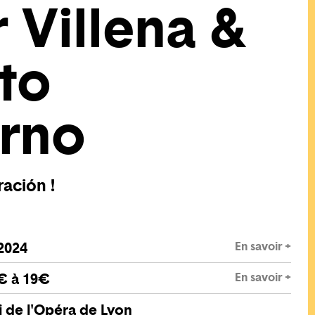
 Villena &
to
rno
ación !
En savoir +
 2024
En savoir +
€ à 19€
 de l'Opéra de Lyon