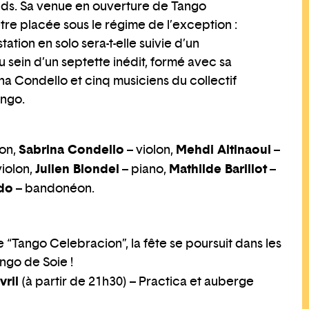
ands. Sa venue en ouverture de Tango
tre placée sous le régime de l’exception :
tation en solo sera-t-elle suivie d’un
ein d’un septette inédit, formé avec sa
na Condello et cinq musiciens du collectif
ango.
Sabrina Condello
Mehdi Altinaoui
on,
– violon,
–
Julien Blondel
Mathilde Barillot
violon,
– piano,
–
do
– bandonéon.
e “Tango Celebracion”, la fête se poursuit dans les
ngo de Soie !
vril
(à partir de 21h30) – Practica et auberge