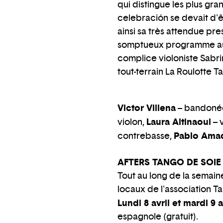
qui distingue les plus gr
celebración se devait d'ê
ainsi sa très attendue pres
somptueux programme au s
complice violoniste Sabri
tout-terrain La Roulotte T
Victor Villena
– bandoné
Laura Altinaoui
violon,
– 
Pablo Ama
contrebasse,
AFTERS TANGO DE SOIE
Tout au long de la semain
locaux de l'association Ta
Lundi 8 avril et mardi 9 a
espagnole (gratuit).