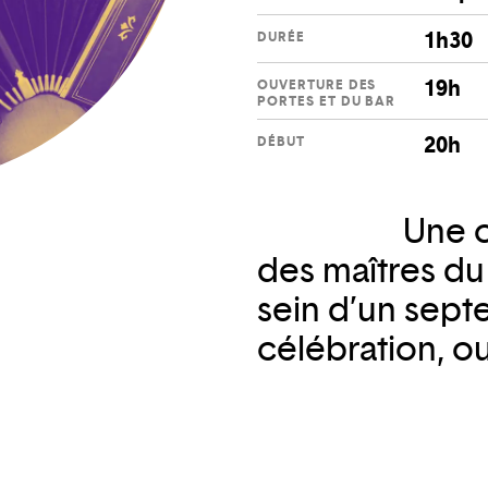
1h30
DURÉE
19h
OUVERTURE DES
PORTES ET DU BAR
20h
DÉBUT
Une o
des maîtres du
sein d’un septe
célébration, o