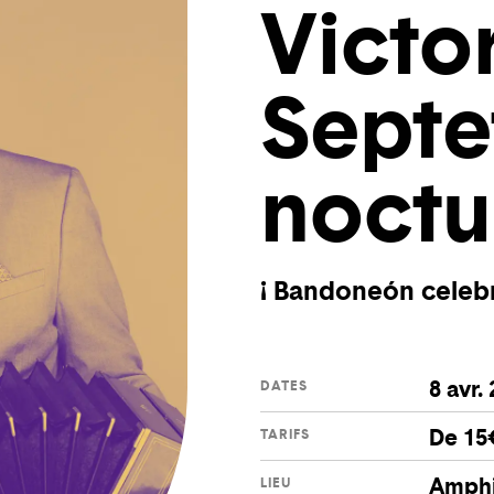
Victor
Septe
noctu
¡ Bandoneón celebr
8 avr.
DATES
De 15
TARIFS
Amphi
LIEU