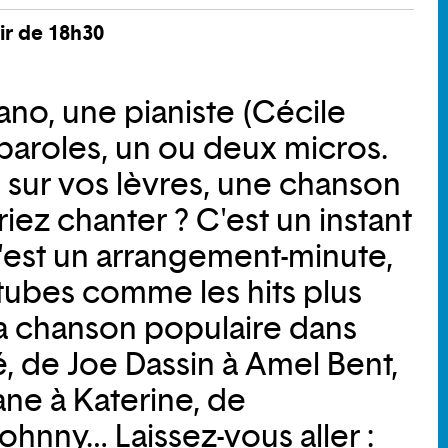
ir de 18h30
ano, une pianiste (Cécile
paroles, un ou deux micros.
, sur vos lèvres, une chanson
iez chanter ? C'est un instant
c'est un arrangement-minute,
 tubes comme les hits plus
 la chanson populaire dans
é, de Joe Dassin à Amel Bent,
ane à Katerine, de
ohnny… Laissez-vous aller :