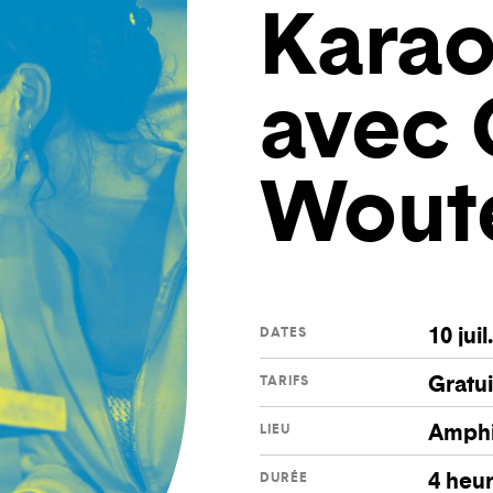
Karao
avec 
Wout
10 juil
DATES
Gratui
TARIFS
Amphi
LIEU
4 heu
DURÉE