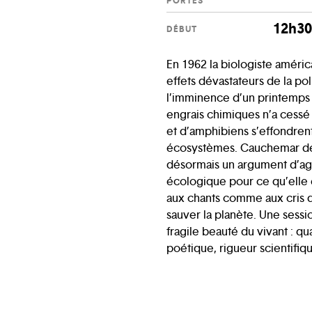
PORTES
12h3
DÉBUT
En 1962 la biologiste améri
effets dévastateurs de la pol
l’imminence d’un printemps si
engrais chimiques n’a cessé 
et d’amphibiens s’effondren
écosystèmes. Cauchemar dev
désormais un argument d’agen
écologique pour ce qu’elle es
aux chants comme aux cris de
sauver la planète. Une sessio
fragile beauté du vivant : q
poétique, rigueur scientifiq