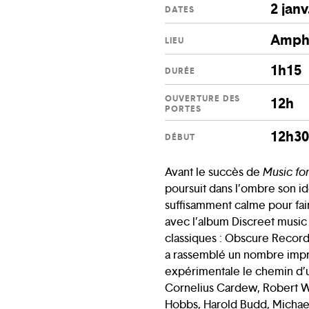
2 janv
DATES
Amphi
LIEU
1h15
DURÉE
OUVERTURE DES
12h
PORTES
12h3
DÉBUT
Avant le succès de
Music for
poursuit dans l’ombre son i
suffisamment calme pour fa
avec l’album Discreet music 
classiques : Obscure Records
a rassemblé un nombre impr
expérimentale le chemin d’u
Cornelius Cardew, Robert Wy
Hobbs, Harold Budd, Michael