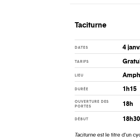
Taciturne
4 janv
DATES
Gratu
TARIFS
Amphi
LIEU
1h15
DURÉE
OUVERTURE DES
18h
PORTES
18h3
DÉBUT
Taciturne
est le titre d’un c