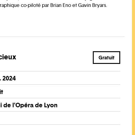
aphique co-piloté par Brian Eno et Gavin Bryars.
cieux
Gratuit
. 2024
it
 de l'Opéra de Lyon