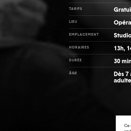
Gratui
TARIFS
Opéra
LIEU
Studi
EMPLACEMENT
13h, 1
HORAIRES
30 mi
DURÉE
Dès 7
ÂGE
adulte
Ce 