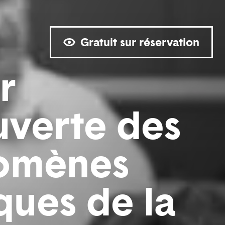
Gratuit sur réservation
r
verte des
omènes
ques de la