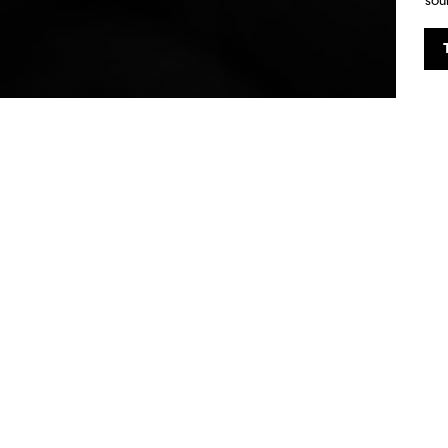
sou
liers ludiques,
térialiser et
ysique des