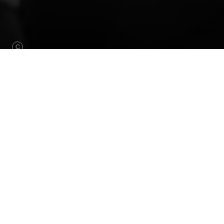
C
EN QUELQUES MOTS
À travers différents ate
vous pourrez expérimenter, ma
comprendre la dimension ph