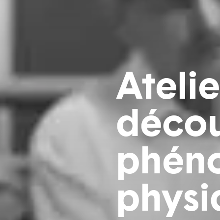
Atelie
décou
phén
physi