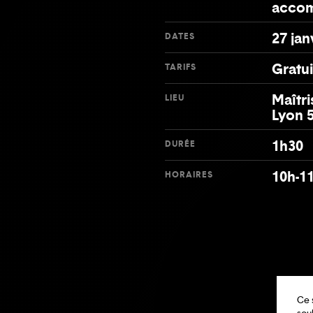
accom
27 jan
DATES
Gratui
TARIFS
Maîtri
LIEU
Lyon 
1h30
DURÉE
10h-1
HORAIRES
Ce 