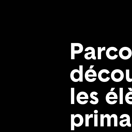
Parco
décou
les é
prima