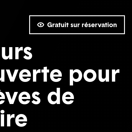
Gratuit sur réservation
urs
verte pour
lèves de
ire