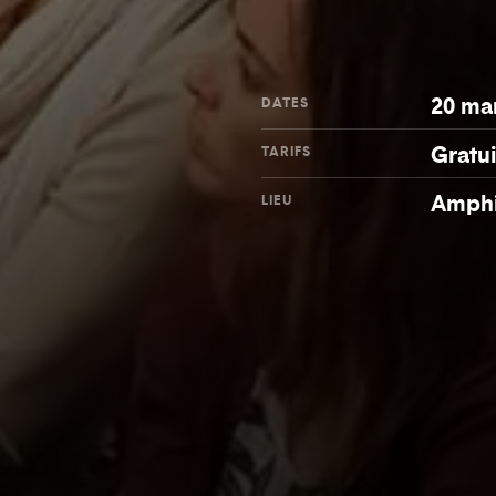
20 ma
DATES
Gratui
TARIFS
Amphi
LIEU