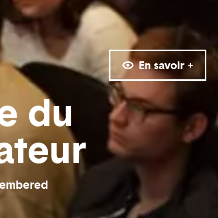
En savoir +
le du
ateur
membered