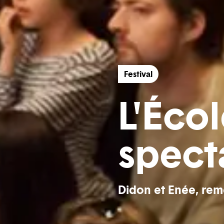
Festival
L'Éco
spect
Didon et Enée, re