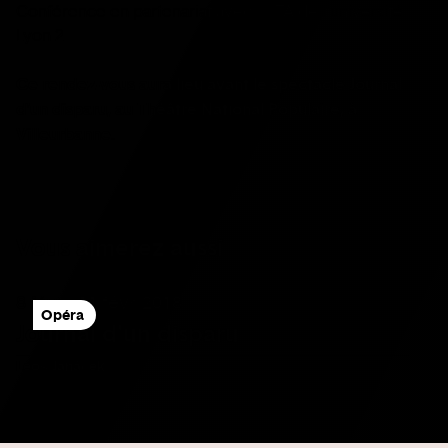
Conférence en partenariat avec l'UTA de l'université
Lyon 2
Ce rendez-vous aura lieu avant le spectacle Journal
d'un disparu, au Théâtre National Populaire, à
Villeurbanne.
Vous aimerez aussi
8 févr. - 11 févr. 2018
Opéra
Journal d'un disparu
Leoš Janáček