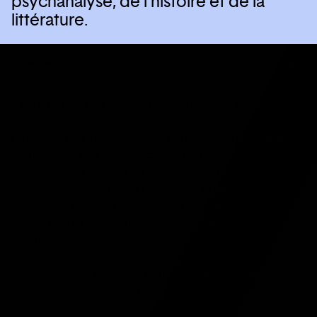
psychanalyse, de l’histoire et de la
littérature.
Présentation
Il n'y a pas que les Contes de fées qui sont sujets à
psychanalyse.
Le prisme de la psychanalyse est tout aussi pertinent
pour analyser les chefs d'œuvre de l'opéra. C'est ce
que propose ce cycle de conférences qui, à travers la
psychanalyse, mais aussi l'histoire et la littérature,
permet de pénétrer les entrailles des œuvres de la
saison. Et d'y découvrir de passionnantes clés de
lecture.
Conférence d'Emmanuel Reibel, Professeur de
Musicologie, Université Lyon 2