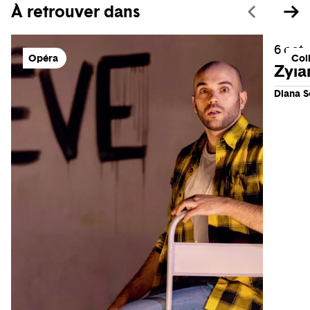
À retrouver dans
6 oct. 
Opéra
Col
Zyla
Diana 