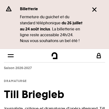
Panneau de gestion des cookies
Se rendre au
Billetterie
Contenu principal
Fermeture du guichet et du
du 26 juillet
standard téléphonique
Pied de page
au 24 août inclus
. La billetterie en
ligne reste accessible 24h/24.
Nous vous souhaitons un bel été !
Saison 2026-2027
DRAMATURGE
Till Briegleb
Journaliste, critique et dramaturge d’opéra allemand, Till