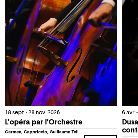
18 sept. - 28 nov. 2026
6 avr. 
L’opéra par l’Orchestre
Dusa
cont
Carmen, Cappriccio, Guillaume Tell…