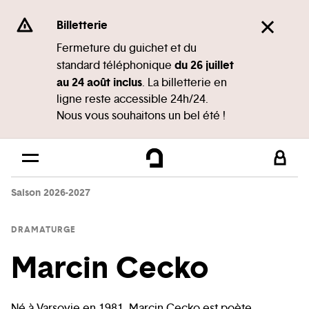
Panneau de gestion des cookies
Se rendre au
Billetterie
Contenu principal
Fermeture du guichet et du
du 26 juillet
standard téléphonique
Pied de page
au 24 août inclus
. La billetterie en
ligne reste accessible 24h/24.
Nous vous souhaitons un bel été !
Saison 2026-2027
DRAMATURGE
Marcin Cecko
Né à Varsovie en 1981, Marcin Cecko est poète,