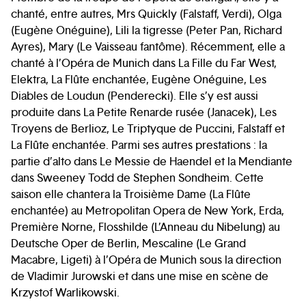
chanté, entre autres, Mrs Quickly (Falstaff, Verdi), Olga
(Eugène Onéguine), Lili la tigresse (Peter Pan, Richard
Ayres), Mary (Le Vaisseau fantôme). Récemment, elle a
chanté à l’Opéra de Munich dans La Fille du Far West,
Elektra, La Flûte enchantée, Eugène Onéguine, Les
Diables de Loudun (Penderecki). Elle s’y est aussi
produite dans La Petite Renarde rusée (Janacek), Les
Troyens de Berlioz, Le Triptyque de Puccini, Falstaff et
La Flûte enchantée. Parmi ses autres prestations : la
partie d’alto dans Le Messie de Haendel et la Mendiante
dans Sweeney Todd de Stephen Sondheim. Cette
saison elle chantera la Troisième Dame (La Flûte
enchantée) au Metropolitan Opera de New York, Erda,
Première Norne, Flosshilde (L’Anneau du Nibelung) au
Deutsche Oper de Berlin, Mescaline (Le Grand
Macabre, Ligeti) à l’Opéra de Munich sous la direction
de Vladimir Jurowski et dans une mise en scène de
Krzystof Warlikowski.