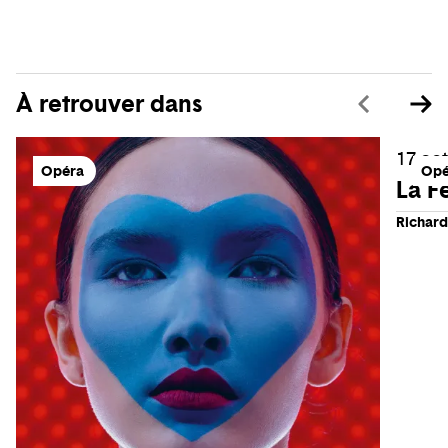
À retrouver dans
17 oct
Opéra
Opé
La F
Richard