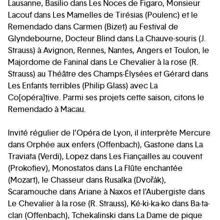
Lausanne, Basilio dans Les Noces de Figaro, Monsieur
Lacouf dans Les Mamelles de Tirésias (Poulenc) et le
Remendado dans Carmen (Bizet) au Festival de
Glyndebourne, Docteur Blind dans La Chauve-souris (J.
Strauss) à Avignon, Rennes, Nantes, Angers et Toulon, le
Majordome de Faninal dans Le Chevalier à la rose (R.
Strauss) au Théâtre des Champs-Élysées et Gérard dans
Les Enfants terribles (Philip Glass) avec La
Co[opéra]tive. Parmi ses projets cette saison, citons le
Remendado à Macau.
Invité régulier de l’Opéra de Lyon, il interprète Mercure
dans Orphée aux enfers (Offenbach), Gastone dans La
Traviata (Verdi), Lopez dans Les Fiançailles au couvent
(Prokofiev), Monostatos dans La Flûte enchantée
(Mozart), le Chasseur dans Rusalka (Dvořák),
Scaramouche dans Ariane à Naxos et l’Aubergiste dans
Le Chevalier à la rose (R. Strauss), Ké-ki-ka-ko dans Ba-ta-
clan (Offenbach), Tchekalinski dans La Dame de pique