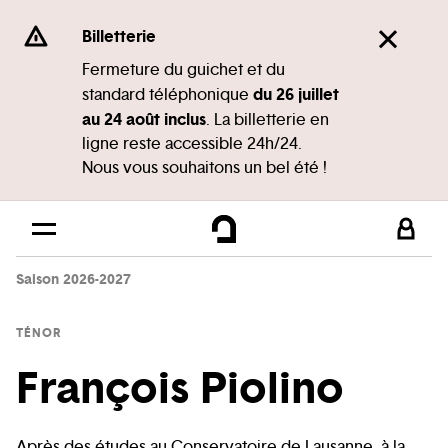
Panneau de gestion des cookies
Se rendre au
Billetterie
Contenu principal
Fermeture du guichet et du
du 26 juillet
standard téléphonique
Pied de page
au 24 août inclus
. La billetterie en
ligne reste accessible 24h/24.
Nous vous souhaitons un bel été !
Saison 2026-2027
TÉNOR
François Piolino
Après des études au Conservatoire de Lausanne, à la