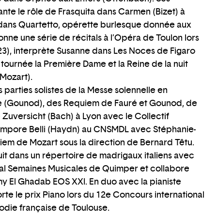
ante le rôle de Frasquita dans Carmen (Bizet) à
i dans Quartetto, opérette burlesque donnée aux
ne une série de récitals à l’Opéra de Toulon lors
23), interprète Susanne dans Les Noces de Figaro
ournée la Première Dame et la Reine de la nuit
Mozart).
s parties solistes de la Messe solennelle en
le (Gounod), des Requiem de Fauré et Gounod, de
 Zuversicht (Bach) à Lyon avec le Collectif
Tempore Belli (Haydn) au CNSMDL avec Stéphanie-
em de Mozart sous la direction de Bernard Têtu.
it dans un répertoire de madrigaux italiens avec
val Semaines Musicales de Quimper et collabore
 El Ghadab EOS XXI. En duo avec la pianiste
rte le prix Piano lors du 12e Concours international
lodie française de Toulouse.