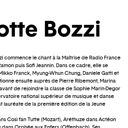
otte Bozzi
zi commence le chant à la Maîtrise de Radio France
Ramon puis Sofi Jeannin. Dans ce cadre, elle se
 Mikko Franck, Myung-Whun Chung, Daniele Gatti et
ctionne ensuite auprès de Pierre Ribemont, Marina
 avant de rejoindre la classe de Sophie Marin-Degor
rvatoire national supérieur de musique et danse
t lauréate de la première édition de la Jeune
ans Così fan Tutte (Mozart), Aréthuze dans Actéon
e dans Orphée aux Enfers (Offenbach). Ses