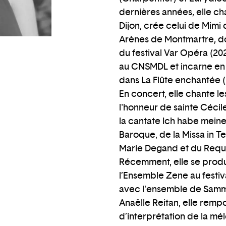
dernières années, elle ch
Dijon, crée celui de Mim
Arènes de Montmartre, don
du festival Var Opéra (20
au CNSMDL et incarne en t
dans La Flûte enchantée (
En concert, elle chante le
l'honneur de sainte Céci
la cantate Ich habe meine
Baroque, de la Missa in 
Marie Degand et du Requi
Récemment, elle se produ
l’Ensemble Zene au festi
avec l'ensemble de Sammy
Anaëlle Reitan, elle rempo
d’interprétation de la mé