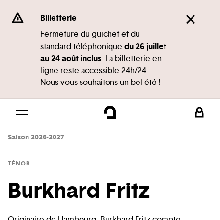
Panneau de gestion des cookies
Se rendre au
Billetterie
Contenu principal
Fermeture du guichet et du
du 26 juillet
standard téléphonique
Pied de page
au 24 août inclus
. La billetterie en
ligne reste accessible 24h/24.
Nous vous souhaitons un bel été !
Saison 2026-2027
TÉNOR
Burkhard Fritz
Originaire de Hambourg, Burkhard Fritz compte