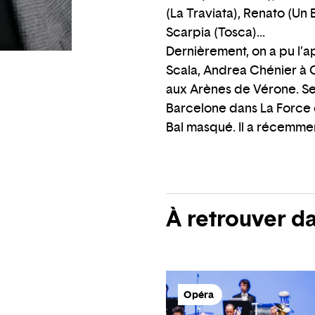
(La Traviata), Renato (Un 
Scarpia (Tosca)...
Dernièrement, on a pu l’ap
Scala, Andrea Chénier à
aux Arènes de Vérone. Se
Barcelone dans La Force d
Bal masqué. Il a récemment
À retrouver d
Opéra