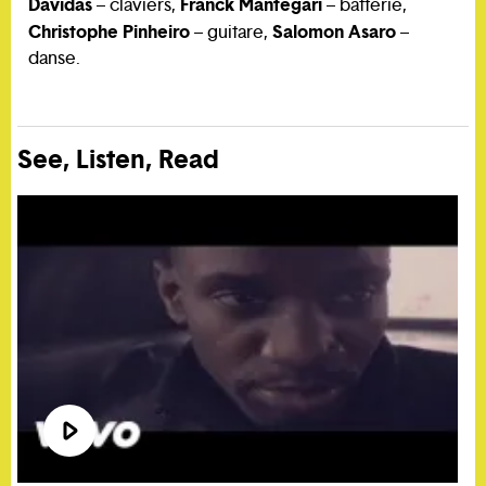
Davidas
Franck Mantegari
– claviers,
– batterie,
Christophe Pinheiro
Salomon Asaro
– guitare,
–
danse.
See, Listen, Read