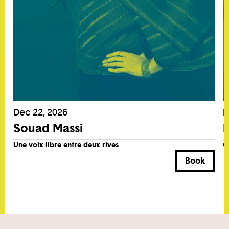
Dec 22, 2026
N
Souad Massi
R
Une voix libre entre deux rives
C
Book