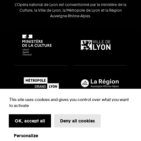
L’Opéra national de Lyon est conventionné par le ministère de la
Culture, la Ville de Lyon, la Métropole de Lyon et la Région
Auvergne‑Rhône‑Alpes.
This site uses cookies and gives you control over what you want
to activate
OK, accept all
Deny all cookies
Recrutements & auditions
Legal notice
Archives
Legal notice
Terms and Conditions
Terms and Conditions
Personalize
My first time at the Opera
Data Protection
Cookies