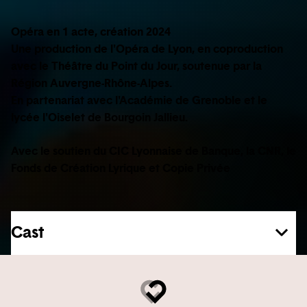
Opéra en 1 acte, création 2024
Une production de l'Opéra de Lyon, en coproduction
avec le Théâtre du Point du Jour, soutenue par la
Région Auvergne-Rhône-Alpes.
En partenariat avec l'Académie de Grenoble et le
lycée l'Oiselet de Bourgoin Jallieu.
Avec le soutien du CIC Lyonnaise de Banque, la CNR, le
Fonds de Création Lyrique et Copie Privée
Cast