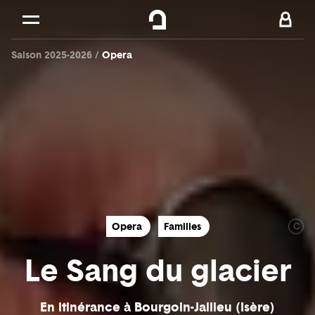
Cookies management panel
Skip to
Main content
Saison 2025-2026
Opera
Footer
Opera
Families
C
Le Sang du glacier
En itinérance à Bourgoin-Jallieu (Isère)