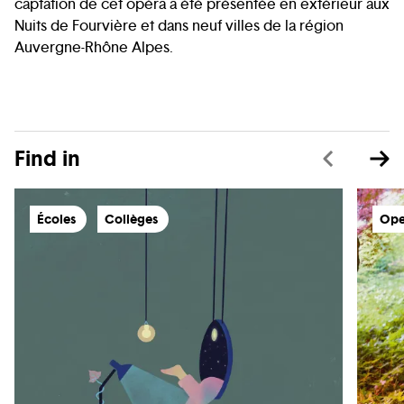
captation de cet opéra a été présentée en extérieur aux
Nuits de Fourvière et dans neuf villes de la région
Auvergne-Rhône Alpes.
Find in
Écoles
Collèges
Ope