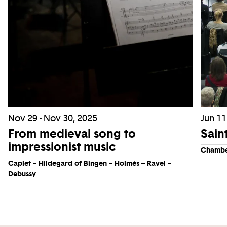
Nov 29 - Nov 30, 2025
Jun 11
From medieval song to
Sain
impressionist music
Chambe
Caplet – Hildegard of Bingen – Holmès – Ravel –
Debussy