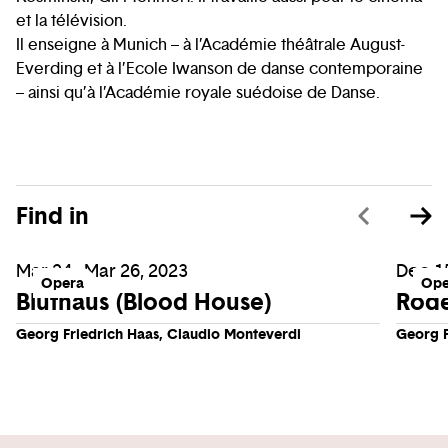
et la télévision.
Il enseigne à Munich – à l’Académie théâtrale August-
Everding et à l’Ecole Iwanson de danse contemporaine
– ainsi qu’à l’Académie royale suédoise de Danse.
Find in
Mar 24 - Mar 26, 2023
Dec 15
Opera
Ope
Bluthaus (Blood House)
Rode
Georg Friedrich Haas, Claudio Monteverdi
Georg F