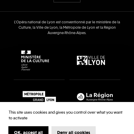
L’Opéra national de Lyon est conventionné par le ministère de la
Culture, la Ville de Lyon, la Métropole de Lyon et la Région
Auvergne‑Rhône‑Alpes.
This site uses cookies and gives you control over what you want
to activate
OK, accept all
Deny all cookies
Recrutements & auditions
Legal notice
Archives