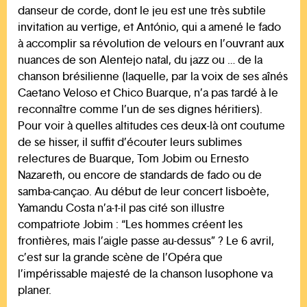
danseur de corde, dont le jeu est une très subtile
invitation au vertige, et António, qui a amené le fado
à accomplir sa révolution de velours en l’ouvrant aux
nuances de son Alentejo natal, du jazz ou … de la
chanson brésilienne (laquelle, par la voix de ses aînés
Caetano Veloso et Chico Buarque, n’a pas tardé à le
reconnaître comme l’un de ses dignes héritiers).
Pour voir à quelles altitudes ces deux-là ont coutume
de se hisser, il suffit d’écouter leurs sublimes
relectures de Buarque, Tom Jobim ou Ernesto
Nazareth, ou encore de standards de fado ou de
samba-cançao. Au début de leur concert lisboète,
Yamandu Costa n’a-t-il pas cité son illustre
compatriote Jobim : “Les hommes créent les
frontières, mais l’aigle passe au-dessus” ? Le 6 avril,
c’est sur la grande scène de l’Opéra que
l’impérissable majesté de la chanson lusophone va
planer.