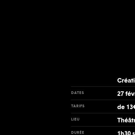
Créat
27 fév
DATES
de 13
TARIFS
Théâtr
LIEU
1h30 
DURÉE