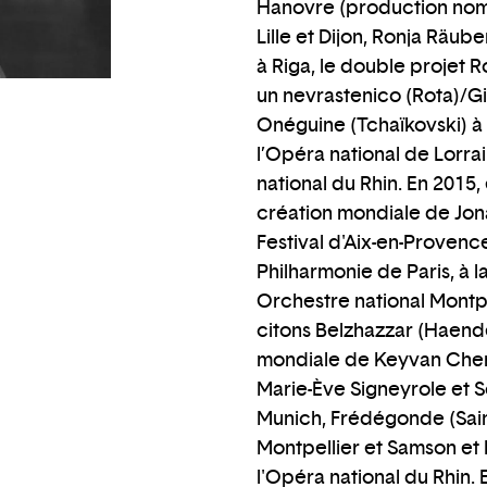
Hanovre (production nomi
Lille et Dijon, Ronja Räu
à Riga, le double projet Ro
un nevrastenico (Rota)/Gi
Onéguine (Tchaïkovski) à
l’Opéra national de Lorrai
national du Rhin. En 2015,
création mondiale de Jona
Festival d'Aix-en-Provence
Philharmonie de Paris, à 
Orchestre national Montpe
citons Belzhazzar (Haende
mondiale de Keyvan Chemi
Marie-Ève Signeyrole et S
Munich, Frédégonde (Saint
Montpellier et Samson et D
l'Opéra national du Rhin. 