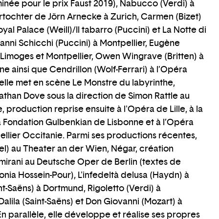
née pour le prix Faust 2019), Nabucco (Verdi) à
bertochter de Jörn Arnecke à Zurich, Carmen (Bizet)
yal Palace (Weill)/Il tabarro (Puccini) et La Notte di
anni Schicchi (Puccini) à Montpellier, Eugène
 Limoges et Montpellier, Owen Wingrave (Britten) à
ne ainsi que Cendrillon (Wolf-Ferrari) à l’Opéra
 elle met en scène Le Monstre du labyrinthe,
than Dove sous la direction de Simon Rattle au
, production reprise ensuite à l'Opéra de Lille, à la
la Fondation Gulbenkian de Lisbonne et à l’Opéra
llier Occitanie. Parmi ses productions récentes,
l) au Theater an der Wien, Négar, création
rani au Deutsche Oper de Berlin (textes de
onia Hossein-Pour), L'infedeltà delusa (Haydn) à
-Saëns) à Dortmund, Rigoletto (Verdi) à
alila (Saint-Saëns) et Don Giovanni (Mozart) à
En parallèle, elle développe et réalise ses propres