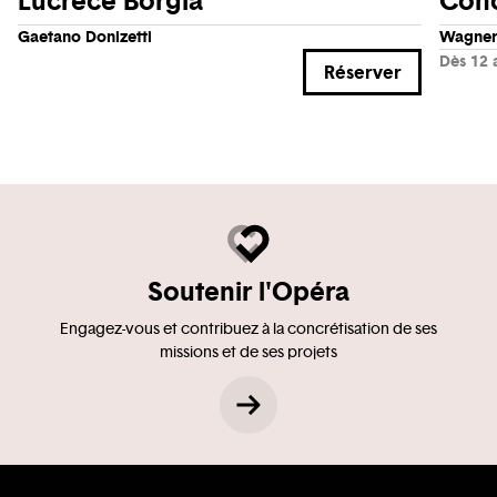
Lucrèce Borgia
Conc
Gaetano Donizetti
Wagner 
Dès 12 
Réserver
Soutenir l'Opéra
Engagez-vous et contribuez à la concrétisation de ses
missions et de ses projets