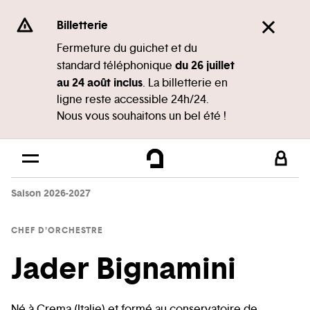
Panneau de gestion des cookies
Se rendre au
Billetterie
Contenu principal
Fermeture du guichet et du
du 26 juillet
standard téléphonique
Pied de page
au 24 août inclus
. La billetterie en
ligne reste accessible 24h/24.
Nous vous souhaitons un bel été !
Saison 2026-2027
CHEF D'ORCHESTRE
Jader Bignamini
Né à Crema (Italie) et formé au conservatoire de