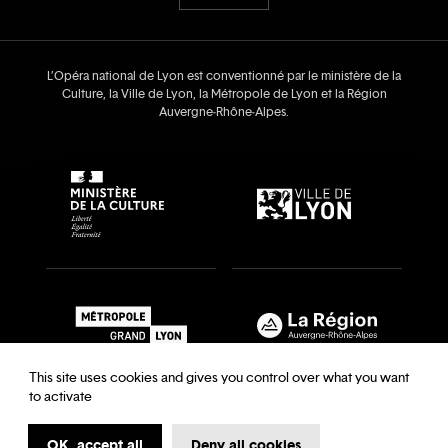
L’Opéra national de Lyon est conventionné par le ministère de la
Culture, la Ville de Lyon, la Métropole de Lyon et la Région
Auvergne‑Rhône‑Alpes.
This site uses cookies and gives you control over what you want
to activate
OK, accept all
Deny all cookies
Recrutements & auditions
Legal notice
Archives