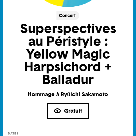
Concert
Superspectives
au Péristyle :
Yellow Magic
Harpsichord +
Balladur
Hommage à Ryūichi Sakamoto
Gratuit
DATES