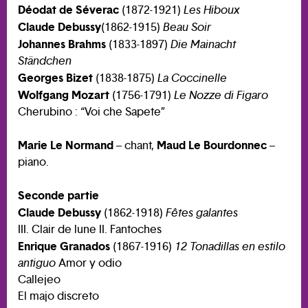
Déodat de Séverac
(1872-1921)
Les Hiboux
Claude Debussy
(1862-1915)
Beau Soir
Johannes Brahms
(1833-1897)
Die Mainacht
Ständchen
Georges Bizet
(1838-1875)
La Coccinelle
Wolfgang Mozart
(1756-1791)
Le Nozze di Figaro
Cherubino : “Voi che Sapete”
Marie Le Normand
Maud Le Bourdonnec
– chant,
–
piano.
Seconde partie
Claude Debussy
(1862-1918)
Fêtes galantes
III. Clair de lune II. Fantoches
Enrique Granados
(1867-1916)
12 Tonadillas en estilo
antiguo
Amor y odio
Callejeo
El majo discreto