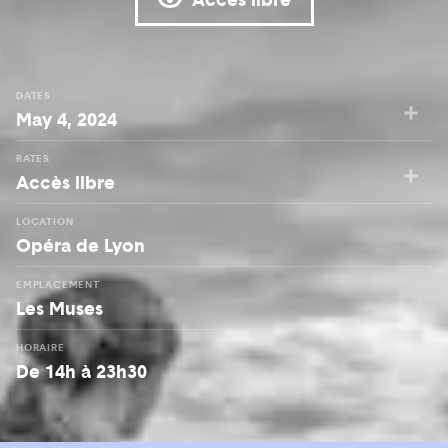
DATES
May 4, 2024
RATES
Accès libre
LOCATION
Opéra de Lyon
EMPLACEMENT
Les Muses
HORAIRE
De 14h à 23h30