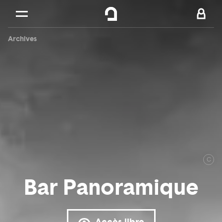
Cookies management panel
Skip to
Main content
Archives
Footer
C
Bar Panoramique
Accès libre