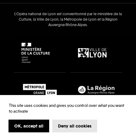
L’Opéra national de Lyon est conventionné par le ministère de la
Culture, la Ville de Lyon, la Métropole de Lyon et la Région
Auvergne‑Rhône‑Alpes.
This site uses cookies and gives you control over what you want
to activate
OK, accept all
Deny all cookies
Recrutements & auditions
Legal notice
Archives
Legal notice
Terms and Conditions
Terms and Conditions