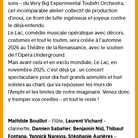
sons – du Very Big Experimental Toubifri Orchestra,
cet incomparable atelier collectif de production
d’inouï, ce front de lutte ingénieux et joyeux contre
le déjà-entendu.
Le Lac
, comédie musicale opératique avec décors,
costumes et tout le toutim, sera créée à l’automne
2026 au Théâtre de la Renaissance, avec le soutien
de l’Opéra Underground.
Mais avant cela et en exclu mondiale,
Le Lac
, en
novembre 2025, c’est déjà ça : un concert
spectaculaire pour dix-huit grands azimutés et huit
solistes au chant, qui va repousser les murs de
l’Amphi et les limites de notre imaginaire. Venez donc
y tremper vos oreilles – et tout le reste !
Mathilde Bouillot
Laurent Vichard
– Flûte,
–
Damien Sabatier
Benjamin Nid, Thibaut
clarinette,
,
Fontana, Yannick Narejos, Stéphanie Aurières
–