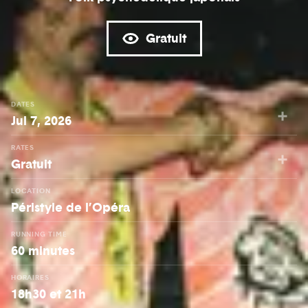
Gratuit
DATES
Jul 7, 2026
RATES
Gratuit
LOCATION
Péristyle de l’Opéra
RUNNING TIME
60 minutes
HORAIRES
18h30 et 21h