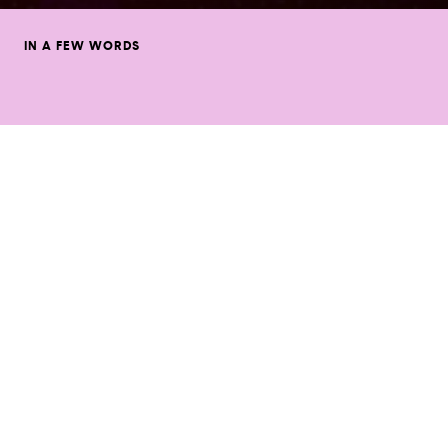
IN A FEW WORDS
Dans le cadre de la Fê
Lumières, faites l’expérience 
installation audiovisuelle hol
c’est magnétique et beau ! En
l'Opéra et laissez-vous happer
visuels et sonores de cette 