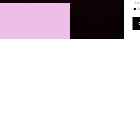
Thi
act
te des
de cette
ographique :
trez dans
 par les effets
œuvre