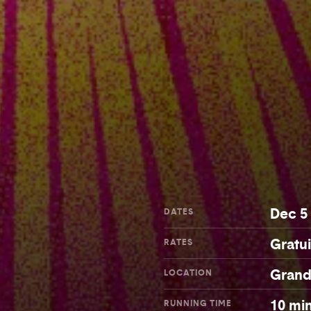
Dec 5 
DATES
Gratui
RATES
Grand
LOCATION
10 mi
RUNNING TIME