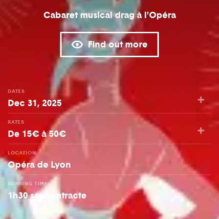
Cabaret musical drag à l'Opéra
Find out more
DATES
Dec 31, 2025
RATES
De 15€ à 50€
LOCATION
Opéra de Lyon
RUNNING TIME
1h30 sans entracte