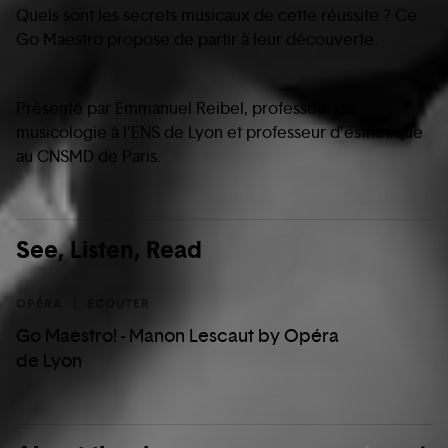
Quels sont les secrets musicaux de cette réussite ? Ce
Go Maestro propose de partir à leur découverte.
Présenté par Emmanuel Reibel, professeur de
musicologie à l’ENS de Lyon et professeur d’esthétique
au CNSMD de Paris.
See, Listen, Read
OPÉRA
ÉCOUTER
Go Maestro! - Manon Lescaut by Opéra
de Lyon