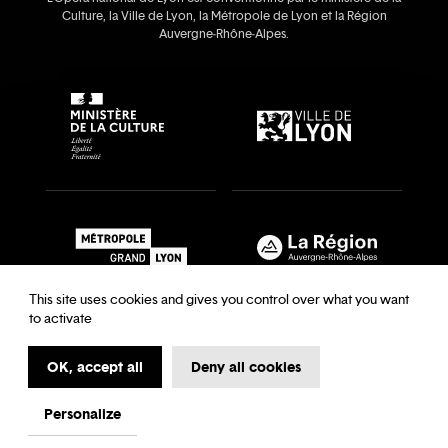
Culture, la Ville de Lyon, la Métropole de Lyon et la Région
Auvergne‑Rhône‑Alpes.
This site uses cookies and gives you control over what you want
to activate
OK, accept all
Deny all cookies
Recrutements & auditions
Legal notice
Archives
Legal notice
Terms and Conditions
Terms and Conditions
Personalize
My first time at the Opera
Data Protection
Cookies