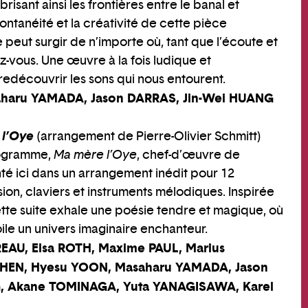
risant ainsi les frontières entre le banal et
spontanéité et la créativité de cette pièce
 peut surgir de n’importe où, tant que l’écoute et
ez-vous. Une œuvre à la fois ludique et
 redécouvrir les sons qui nous entourent.
haru YAMADA, Jason DARRAS, Jin-Wei HUANG
 l’Oye
(arrangement de Pierre-Olivier Schmitt)
rogramme,
Ma mère l’Oye
, chef-d’œuvre de
té ici dans un arrangement inédit pour 12
ion, claviers et instruments mélodiques. Inspirée
ette suite exhale une poésie tendre et magique, où
e un univers imaginaire enchanteur.
EAU, Elsa ROTH, Maxime PAUL, Marius
HEN, Hyesu YOON, Masaharu YAMADA, Jason
, Akane TOMINAGA, Yuta YANAGISAWA, Karel