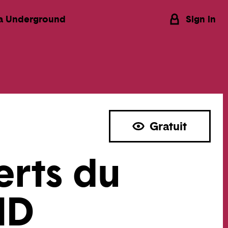
a Underground
Sign in
Gratuit
rts du
MD