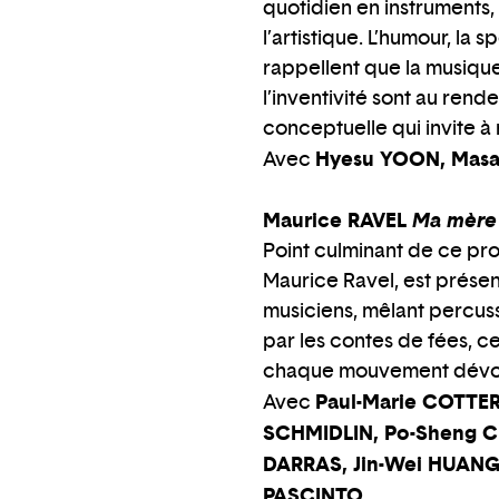
quotidien en instruments, b
l’artistique. L’humour, la 
rappellent que la musique
l’inventivité sont au rend
conceptuelle qui invite à
Hyesu YOON, Masa
Avec
Maurice RAVEL
Ma mère
Point culminant de ce p
Maurice Ravel, est présen
musiciens, mêlant percuss
par les contes de fées, c
chaque mouvement dévoil
Paul-Marie COTTER
Avec
SCHMIDLIN, Po-Sheng C
DARRAS, Jin-Wei HUANG
PASCINTO