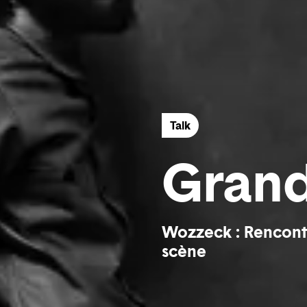
Talk
Grand
Wozzeck : Rencontr
scène