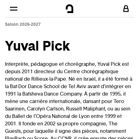
Cookies management panel
Skip to
Main content
Saison 2026-2027
Footer
Yuval Pick
Interprète, pédagogue et chorégraphe, Yuval Pick est
depuis 2011 directeur du Centre chorégraphique
national de Rillieux-la-Pape. Né en Israël, il a été formé à
la Bat-Dor Dance School de Tel Aviv avant d’intégrer en
1991 la Batsheva Dance Company. À partir de 1995, il
mène une carrière internationale, dansant pour Tero
Saarinen, Carolyn Carlson, Russell Maliphant, ou au sein
du Ballet de l’Opéra National de Lyon entre 1999 et
2001. Il fonde en 2002 sa propre compagnie, The
Guests, pour laquelle il signe des pièces, notamment
PlayBach ou Score. Au CCNR, il crée ensuite des pièces