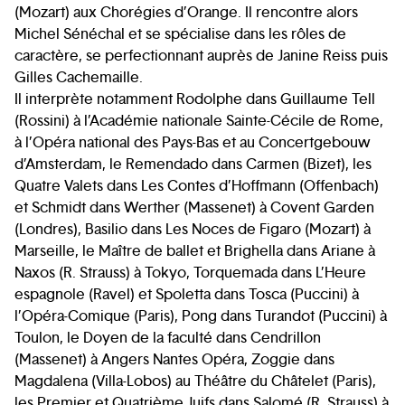
(Mozart) aux Chorégies d’Orange. Il rencontre alors
Michel Sénéchal et se spécialise dans les rôles de
caractère, se perfectionnant auprès de Janine Reiss puis
Gilles Cachemaille.
Il interprète notamment Rodolphe dans Guillaume Tell
(Rossini) à l’Académie nationale Sainte-Cécile de Rome,
à l’Opéra national des Pays-Bas et au Concertgebouw
d’Amsterdam, le Remendado dans Carmen (Bizet), les
Quatre Valets dans Les Contes d’Hoffmann (Offenbach)
et Schmidt dans Werther (Massenet) à Covent Garden
(Londres), Basilio dans Les Noces de Figaro (Mozart) à
Marseille, le Maître de ballet et Brighella dans Ariane à
Naxos (R. Strauss) à Tokyo, Torquemada dans L’Heure
espagnole (Ravel) et Spoletta dans Tosca (Puccini) à
l’Opéra-Comique (Paris), Pong dans Turandot (Puccini) à
Toulon, le Doyen de la faculté dans Cendrillon
(Massenet) à Angers Nantes Opéra, Zoggie dans
Magdalena (Villa-Lobos) au Théâtre du Châtelet (Paris),
les Premier et Quatrième Juifs dans Salomé (R. Strauss) à