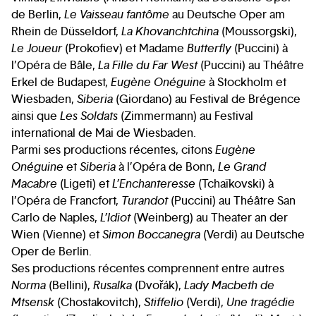
de Berlin,
Le Vaisseau fantôme
au Deutsche Oper am
Rhein de Düsseldorf,
La Khovanchtchina
(Moussorgski),
Le Joueur
(Prokofiev) et Madame
Butterfly
(Puccini) à
l’Opéra de Bâle,
La Fille du Far West
(Puccini) au Théâtre
Erkel de Budapest,
Eugène Onéguine
à Stockholm et
Wiesbaden,
Siberia
(Giordano) au Festival de Brégence
ainsi que
Les Soldats
(Zimmermann) au Festival
international de Mai de Wiesbaden.
Parmi ses productions récentes, citons
Eugène
Onéguine
et
Siberia
à l’Opéra de Bonn,
Le Grand
Macabre
(Ligeti) et
L’Enchanteresse
(Tchaïkovski) à
l’Opéra de Francfort,
Turandot
(Puccini) au Théâtre San
Carlo de Naples,
L’Idiot
(Weinberg) au Theater an der
Wien (Vienne) et
Simon Boccanegra
(Verdi) au Deutsche
Oper de Berlin.
Ses productions récentes comprennent entre autres
Norma
(Bellini),
Rusalka
(Dvořák),
Lady Macbeth de
Mtsensk
(Chostakovitch),
Stiffelio
(Verdi),
Une tragédie