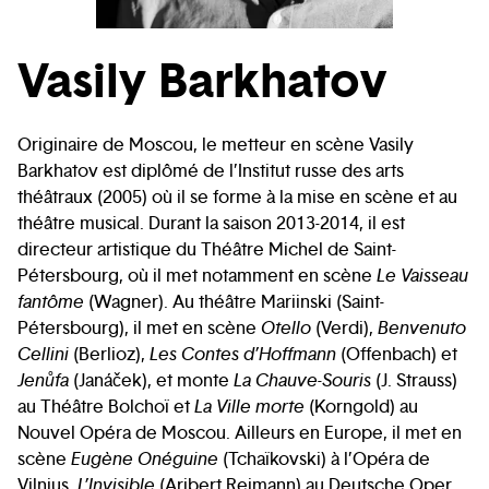
Vasily Barkhatov
Originaire de Moscou, le metteur en scène Vasily
Barkhatov est diplômé de l’Institut russe des arts
théâtraux (2005) où il se forme à la mise en scène et au
théâtre musical. Durant la saison 2013-2014, il est
directeur artistique du Théâtre Michel de Saint-
Pétersbourg, où il met notamment en scène
Le Vaisseau
fantôme
(Wagner). Au théâtre Mariinski (Saint-
Pétersbourg), il met en scène
Otello
(Verdi),
Benvenuto
Cellini
(Berlioz),
Les Contes d’Hoffmann
(Offenbach) et
Jenůfa
(Janáček), et monte
La Chauve-Souris
(J. Strauss)
au Théâtre Bolchoï et
La Ville morte
(Korngold) au
Nouvel Opéra de Moscou. Ailleurs en Europe, il met en
scène
Eugène Onéguine
(Tchaïkovski) à l’Opéra de
Vilnius,
L’Invisible
(Aribert Reimann) au Deutsche Oper