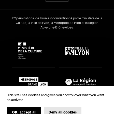
L’Opéra national de Lyon est conventionné par le ministère de la
Culture, la Ville de Lyon, la Métropole de Lyon et la Région
Auvergne‑Rhône‑Alpes.
This site uses cookies and gives you control over what you want
to activate
OK, accept all
Deny all cookies
Recrutements & auditions
Legal notice
Archives