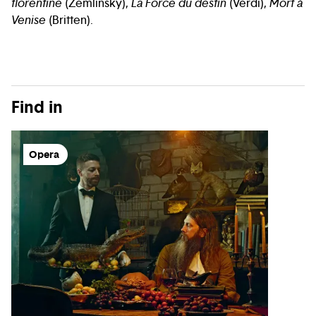
florentine
(Zemlinsky),
La Force du destin
(Verdi),
Mort à
Venise
(Britten).
Find in
Opera