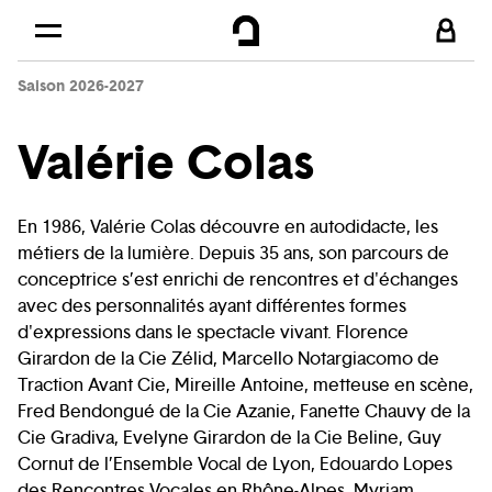
Cookies management panel
Skip to
Main content
Saison 2026-2027
Footer
Valérie Colas
En 1986, Valérie Colas découvre en autodidacte, les
métiers de la lumière. Depuis 35 ans, son parcours de
conceptrice s’est enrichi de rencontres et d'échanges
avec des personnalités ayant différentes formes
d'expressions dans le spectacle vivant. Florence
Girardon de la Cie Zélid, Marcello Notargiacomo de
Traction Avant Cie, Mireille Antoine, metteuse en scène,
Fred Bendongué de la Cie Azanie, Fanette Chauvy de la
Cie Gradiva, Evelyne Girardon de la Cie Beline, Guy
Cornut de l’Ensemble Vocal de Lyon, Edouardo Lopes
des Rencontres Vocales en Rhône-Alpes, Myriam