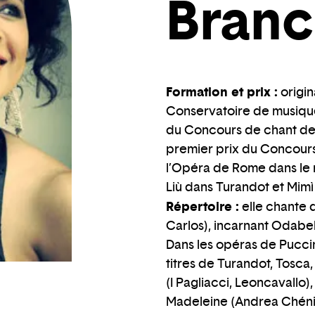
Branc
Formation et prix :
origin
Conservatoire de musique 
du Concours de chant de 
premier prix du Concours M
l’Opéra de Rome dans le r
Liù dans Turandot et Mimì
Répertoire :
elle chante 
Carlos), incarnant Odabel
Dans les opéras de Puccini,
titres de Turandot, Tosca
(I Pagliacci, Leoncavallo)
Madeleine (Andrea Chénie