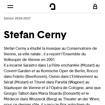
Cookies management panel
Skip to
Main content
Saison 2026-2027
Footer
Stefan Cerny
Stefan Cerny a étudié la musique au Conservatoire de
Vienne, sa ville natale ; il a rejoint l’Ensemble du
Volksoper de Vienne en 2001.
Il a incarné Sarastro dans La Flûte enchantée (Mozart) au
Covent Garden et au Komische Oper de Berlin, Rocco
dans Fidelio (Beethoven), Osmin dans L’Enlèvement au
Sérail (Mozart) et Titurel dans Parsifal (Wagner) au
Staatsoper de Vienne et à l’Opéra de Cologne, ainsi que
Giorgio Talbot dans Maria Stuarda (Donizetti) et le
Médecin dans Wozzeck (Berg) au Theater an der Wien;
pour ce dernier rôle, il a reçu le Prix autrichien du